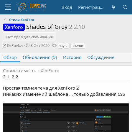
Вход
Регистрация
Стили XenForo
Shades of Grey
2.2.10
Xenforo
Нет прав для скачивания
А
Д
Т
Dr.Pavlov
3 Окт 2020
style
theme
в
а
е
т
т
г
Обзор
Обновления (5)
История
Обсуждение
о
а
и
р
с
Совместимость с XenForo
о
2.1
2.2
з
д
Простая темная тема для XenForo 2
а
н
Никаких изменений шаблона ... только добавления CSS
и
я