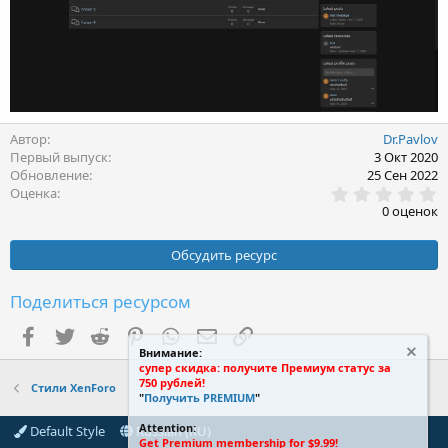
Автор
Dr.Pavlov
Первый выпуск
3 Окт 2020
Обновление
25 Сен 2022
0
Оценка
.
0 оценок
0
0
з
Обсудить ресурс
в
ё
з
Поделиться ресурсом
д
Facebook
Twitter
Reddit
Pinterest
WhatsApp
Электронная почта
Ссылка
Внимание:
супер скидка: получите Премиум статус за
750 рублей!
Стили XenForo
"
Получить PREMIUM
"
Attention:
Default Style
Russian (RU)
Get Premium membership for $9.99!