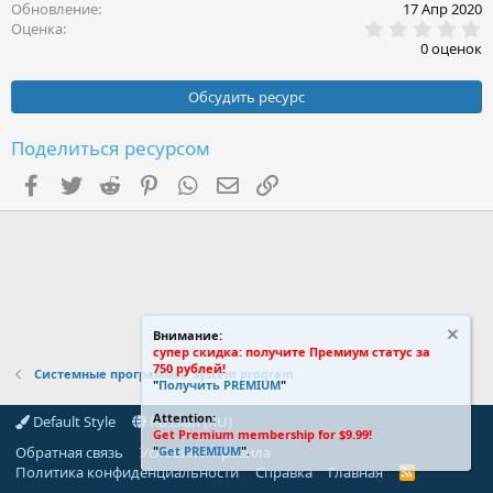
Обновление
17 Апр 2020
0
Оценка
.
0 оценок
0
0
з
Обсудить ресурс
в
ё
з
Поделиться ресурсом
д
Facebook
Twitter
Reddit
Pinterest
WhatsApp
Электронная почта
Ссылка
Внимание:
супер скидка: получите Премиум статус за
750 рублей!
Системные программы/ System program
"
Получить PREMIUM
"
Attention:
Default Style
Russian (RU)
Get Premium membership for $9.99!
Обратная связь
Условия и правила
"
Get PREMIUM
".
Политика конфиденциальности
Справка
Главная
R
S