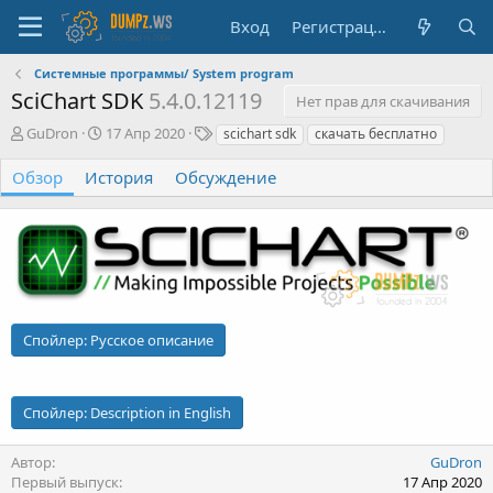
Вход
Регистрация
Системные программы/ System program
SciChart SDK
5.4.0.12119
Нет прав для скачивания
А
Д
Т
GuDron
17 Апр 2020
scichart sdk
скачать бесплатно
в
а
е
т
т
г
Обзор
История
Обсуждение
о
а
и
р
с
о
з
д
а
н
и
Спойлер:
Русское описание
я
Спойлер:
Description in English
Автор
GuDron
Первый выпуск
17 Апр 2020