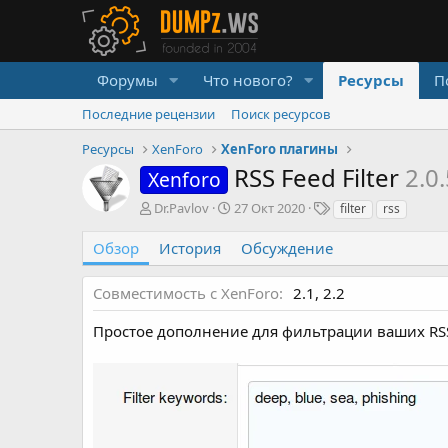
Форумы
Что нового?
Ресурсы
П
Последние рецензии
Поиск ресурсов
Ресурсы
XenForo
XenForo плагины
RSS Feed Filter
2.0
Xenforo
А
Д
Т
Dr.Pavlov
27 Окт 2020
filter
rss
в
а
е
т
т
г
Обзор
История
Обсуждение
о
а
и
р
с
Совместимость с XenForo
2.1
2.2
о
з
Простое дополнение для фильтрации ваших RS
д
а
н
и
я