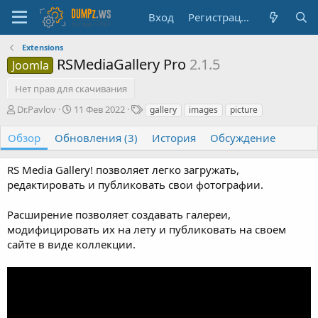
Вход
Регистрация
Extensions
RSMediaGallery Pro
2.1.5
Joomla
Нет прав для скачивания
А
Д
Т
Dr.Pavlov
11 Фев 2022
gallery
images
picture
в
а
е
т
т
г
Обзор
Обновления (3)
История
Обсуждение
о
а
и
р
с
RS Media Gallery! позволяет легко загружать,
о
редактировать и публиковать свои фотографии.
з
д
а
Расширение позволяет создавать галереи,
н
модифицировать их на лету и публиковать на своем
и
сайте в виде коллекции.
я