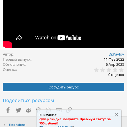
Автор
Dr.Pavlov
Первый выпуск
11 Фев 2022
Обновление
6 Апр 2025
0
Оценка
.
0 оценок
0
0
з
Обсудить ресурс
в
ё
з
Поделиться ресурсом
д
Facebook
Twitter
Reddit
Pinterest
WhatsApp
Электронная почта
Ссылка
Внимание:
супер скидка: получите Премиум статус за
750 рублей!
Extensions