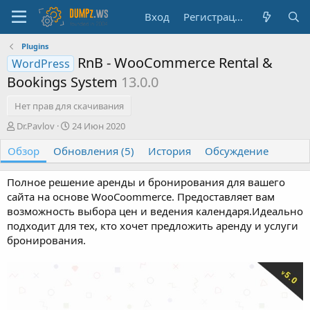
Вход
Регистрация
Plugins
RnB - WooCommerce Rental &
WordPress
Bookings System
13.0.0
Нет прав для скачивания
А
Д
Dr.Pavlov
24 Июн 2020
в
а
Обзор
т
Обновления (5)
т
История
Обсуждение
о
а
р
с
Полное решение аренды и бронирования для вашего
о
сайта на основе WooCoommerce. Предоставляет вам
з
возможность выбора цен и ведения календаря.Идеально
д
подходит для тех, кто хочет предложить аренду и услуги
а
н
бронирования.
и
я