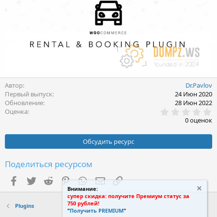
Автор
Dr.Pavlov
Первый выпуск
24 Июн 2020
Обновление
28 Июн 2022
0
Оценка
.
0 оценок
0
0
з
Обсудить ресурс
в
ё
з
Поделиться ресурсом
д
Facebook
Twitter
Reddit
Pinterest
WhatsApp
Электронная почта
Ссылка
Внимание:
супер скидка: получите Премиум статус за
750 рублей!
Plugins
"
Получить PREMIUM
"