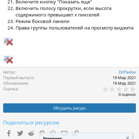
Включите кнопку "Показать еще"
Включить полосу прокрутки, если высота
содержимого превышает x пикселей
Режим боковой панели
Права группы пользователей на просмотр виджета
Автор
Dr.Pavlov
Первый выпуск
19 Мар 2021
Обновление
19 Мар 2021
0
Оценка
.
0 оценок
0
0
з
Обсудить ресурс
в
ё
з
Поделиться ресурсом
д
Facebook
Twitter
Reddit
Pinterest
WhatsApp
Электронная почта
Ссылка
Внимание: