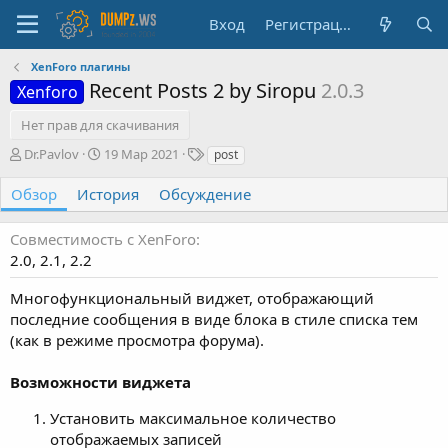
Вход
Регистрация
XenForo плагины
Recent Posts 2 by Siropu
2.0.3
Xenforo
Нет прав для скачивания
А
Д
Т
Dr.Pavlov
19 Мар 2021
post
в
а
е
т
т
г
Обзор
История
Обсуждение
о
а
и
р
с
Совместимость с XenForo
о
2.0
2.1
2.2
з
д
Многофункциональный виджет, отображающий
а
н
последние сообщения в виде блока в стиле списка тем
и
(как в режиме просмотра форума).
я
Возможности виджета
Установить максимальное количество
отображаемых записей