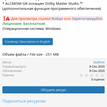
* ALC885M-GR оснащен Dolby Master Studio ™
(дополнительная функция программного обеспечения)
Для просмотра ссылки
Войди
или
Зарегистрируйся
Лицензия: Бесплатная
Операционная система: Windows
Спойлер:
Description in English
Объём файла / File size - 251 MB
Автор
GuDron
Первый выпуск
8 Сен 2020
Обновление
8 Сен 2020
0
Оценка
.
0 оценок
0
0
з
Обсудить ресурс
в
ё
з
Поделиться ресурсом
д