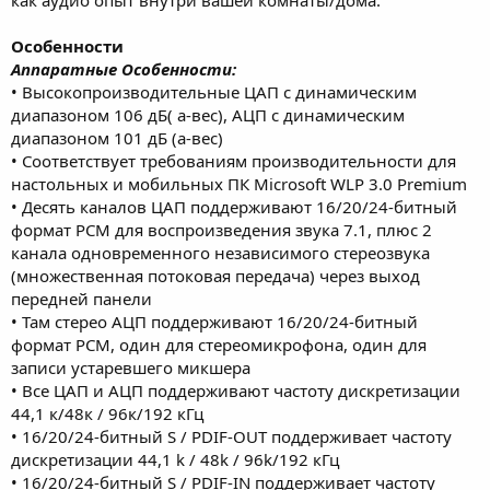
как аудио опыт внутри вашей комнаты/дома.
Особенности
Аппаратные Особенности:
• Высокопроизводительные ЦАП с динамическим
диапазоном 106 дБ( а-вес), АЦП с динамическим
диапазоном 101 дБ (а-вес)
• Соответствует требованиям производительности для
настольных и мобильных ПК Microsoft WLP 3.0 Premium
• Десять каналов ЦАП поддерживают 16/20/24-битный
формат PCM для воспроизведения звука 7.1, плюс 2
канала одновременного независимого стереозвука
(множественная потоковая передача) через выход
передней панели
• Там стерео АЦП поддерживают 16/20/24-битный
формат PCM, один для стереомикрофона, один для
записи устаревшего микшера
• Все ЦАП и АЦП поддерживают частоту дискретизации
44,1 к/48к / 96к/192 кГц
• 16/20/24-битный S / PDIF-OUT поддерживает частоту
дискретизации 44,1 k / 48k / 96k/192 кГц
• 16/20/24-битный S / PDIF-IN поддерживает частоту