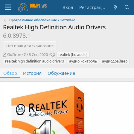
Вход
Регистрация
Программное обеспечение / Software
Realtek High Definition Audio Drivers
6.0.8978.1
Нет прав для скачивания
А
Д
Т
GuDron
8 Сен 2020
realtek (hd audio)
в
а
е
realtek high definition audio drivers
аудио контроль
аудиодрайвер
т
т
г
о
а
и
Обзор
История
Обсуждение
р
с
о
з
д
а
н
и
я