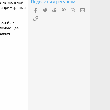
з
Поделиться ресурсом
 минимальной
д
например, имя
Facebook
Twitter
Reddit
Pinterest
WhatsApp
Электронная 
Ссылка
и он был
 следующее
делает