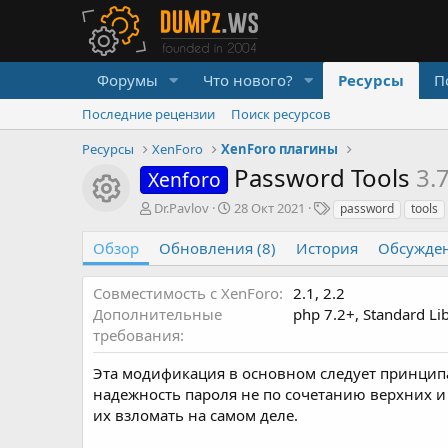
Форумы
Что нового?
Ресурсы
П
Последние рецензии
Поиск ресурсов
Ресурсы
XenForo
XenForo плагины
Password Tools
3.
Xenforo
Иконка ресурса
А
Д
Т
Dr.Pavlov
28 Окт 2021
password
tools
в
а
е
т
т
г
Обзор
Обновления (8)
История
Обсужде
о
а
и
р
с
Совместимость с XenForo
2.1
2.2
о
Дополнительные
php 7.2+, Standard Li
з
д
требования
а
н
Эта модификация в основном следует принципа
и
надежность пароля не по сочетанию верхних и 
я
их взломать на самом деле.