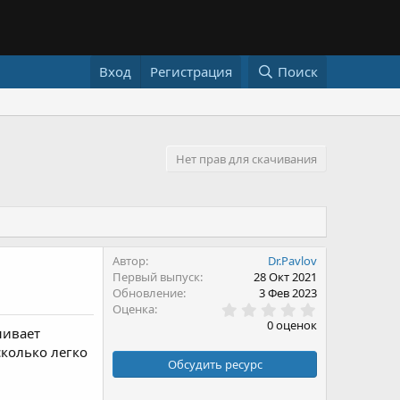
Вход
Регистрация
Поиск
Нет прав для скачивания
Автор
Dr.Pavlov
Первый выпуск
28 Окт 2021
Обновление
3 Фев 2023
0
Оценка
.
0 оценок
нивает
0
0
сколько легко
з
Обсудить ресурс
в
ё