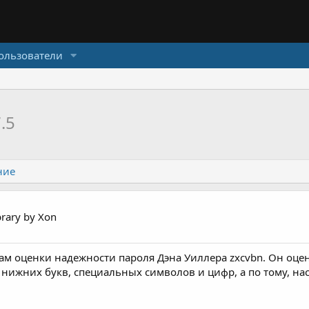
ользователи
7.5
ние
brary by Xon
м оценки надежности пароля Дэна Уиллера zxcvbn. Он оце
нижних букв, специальных символов и цифр, а по тому, на