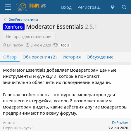
Вход
Регистрация
XenForo плагины
Moderator Essentials
2.5.1
Xenforo
Нет прав для скачивания
А
Д
Т
Dr.Pavlov
3 Июн 2020
tools
в
а
е
т
т
г
Обзор
Обновления (2)
История
Обсуждение
о
а
и
р
с
Moderator Essentials добавляет модераторам ценные
о
инструменты и функции, которые помогают
з
д
значительно облегчить их повседневные задачи.
а
н
Главная особенность - это журнал модераторов для
и
внешнего интерфейса, который позволяет вашим
я
модераторам видеть, какие действия другие модераторы
предпринимают по всему форуму.
Автор
Dr.Pavlov
Первый выпуск
3 Июн 2020