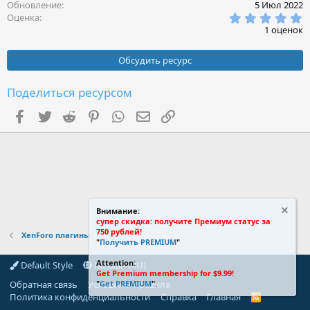
Обновление
5 Июл 2022
5
Оценка
.
1 оценок
0
0
з
Обсудить ресурс
в
ё
з
Поделиться ресурсом
д
Facebook
Twitter
Reddit
Pinterest
WhatsApp
Электронная почта
Ссылка
Внимание:
супер скидка: получите Премиум статус за
750 рублей!
XenForo плагины
"
Получить PREMIUM
"
Attention:
Default Style
Russian (RU)
Get Premium membership for $9.99!
Обратная связь
Условия и правила
"
Get PREMIUM
".
Политика конфиденциальности
Справка
Главная
R
S