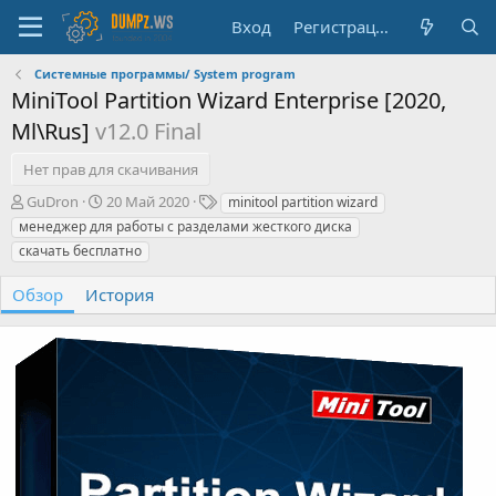
Вход
Регистрация
Системные программы/ System program
MiniTool Partition Wizard Enterprise [2020,
Ml\Rus]
v12.0 Final
Нет прав для скачивания
А
Д
Т
GuDron
20 Май 2020
minitool partition wizard
в
а
е
менеджер для работы с разделами жесткого диска
т
т
г
скачать бесплатно
о
а
и
р
с
Обзор
История
о
з
д
а
н
и
я