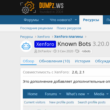
Форумы
Что нового?
Ресурсы
П
Последние рецензии
Поиск ресурсов
Ресурсы
XenForo
XenForo плагины
Known Bots
3.20.0
Xenforo
А
Д
Т
Dr.Pavlov
3 Сен 2020
robots
в
а
е
т
т
г
Обзор
Обновления (10)
История
Обсужд
о
а
и
р
с
Совместимость с XenForo
2.0
2.1
о
з
Это дополнение добавляет дополнительные оп
д
а
н
и
я