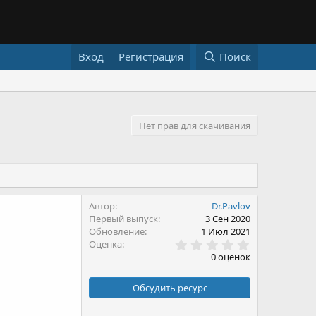
Вход
Регистрация
Поиск
Нет прав для скачивания
Автор
Dr.Pavlov
Первый выпуск
3 Сен 2020
Обновление
1 Июл 2021
0
Оценка
.
0 оценок
0
0
з
Обсудить ресурс
в
ё