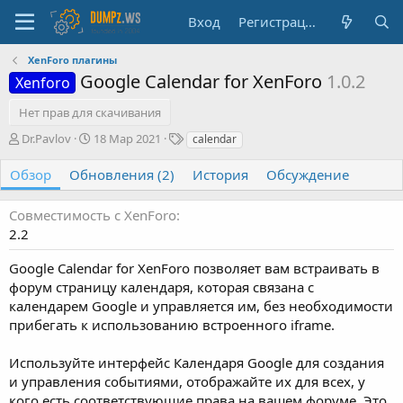
Вход
Регистрация
XenForo плагины
Google Calendar for XenForo
1.0.2
Xenforo
Нет прав для скачивания
А
Д
Т
Dr.Pavlov
18 Мар 2021
calendar
в
а
е
т
т
г
Обзор
Обновления (2)
История
Обсуждение
о
а
и
р
с
Совместимость с XenForo
о
2.2
з
д
Google Calendar for XenForo позволяет вам встраивать в
а
н
форум страницу календаря, которая связана с
и
календарем Google и управляется им, без необходимости
я
прибегать к использованию встроенного iframe.
Используйте интерфейс Календаря Google для создания
и управления событиями, отображайте их для всех, у
кого есть соответствующие права на вашем форуме. Это