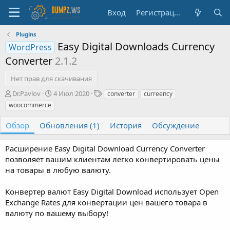
Вход
Регистрация
Plugins
Easy Digital Downloads Currency
WordPress
Converter
2.1.2
Нет прав для скачивания
А
Д
Т
Dr.Pavlov
4 Июл 2020
converter
curreency
в
а
е
woocommerce
т
т
г
о
а
и
Обзор
Обновления (1)
История
Обсуждение
р
с
о
Расширение Easy Digital Download Currency Converter
з
д
позволяет вашим клиентам легко конвертировать цены
а
на товары в любую валюту.
н
и
Конвертер валют Easy Digital Download использует Open
я
Exchange Rates для конвертации цен вашего товара в
валюту по вашему выбору!