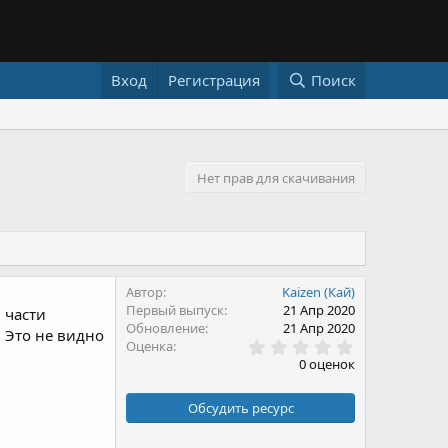
Вход
Регистрация
Поиск
Нет прав для скачивания
Автор
Kaizen (Кай)
Первый выпуск
21 Апр 2020
 части
Обновление
21 Апр 2020
. Это не видно
0
Оценка
.
0 оценок
0
0
з
Обсудить ресурс
в
ё