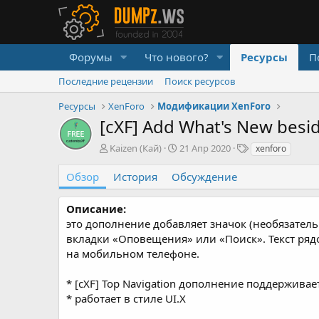
Форумы
Что нового?
Ресурсы
П
Последние рецензии
Поиск ресурсов
Ресурсы
XenForo
Модификации XenForo
[cXF] Add What's New besid
А
Д
Т
Kaizen (Кай)
21 Апр 2020
xenforo
в
а
е
т
т
г
Обзор
История
Обсуждение
о
а
и
р
с
Описание:
о
это дополнение добавляет значок (необязательн
з
д
вкладки «Оповещения» или «Поиск». Текст рядо
а
на мобильном телефоне.
н
и
* [cXF] Top Navigation дополнение поддерживае
я
* работает в стиле UI.X