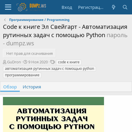
Вход
Регистрация
Программирование / Programming
Code к книге Эл Свейгарт - Автоматизация
рутинных задач с помощью Python
пароль
- dumpz.ws
Нет прав для скачивания
А
Д
Т
GuDron
9 Ноя 2020
code к книге
в
а
е
автоматизация рутинных задач с помощью python
т
т
г
программирование
о
а
и
р
с
Обзор
История
о
з
д
а
н
и
я