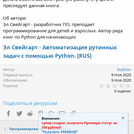
преследует данная книга.
Об авторе:
Эл Свейгарт - разработчик ПО, преподает
программирование для детей и взрослых. Автор ряда
книг по Python для начинающих
Эл Свейгарт - Автоматизация рутинных
задач с помощью Python. [RUS]
Автор
GuDron
Первый выпуск
9 Ноя 2020
Обновление
9 Ноя 2020
0
Оценка
.
0 оценок
0
0
Поделиться ресурсом
з
в
ё
Facebook
Twitter
Reddit
Pinterest
WhatsApp
Электронная почта
Ссылка
з
Внимание:
д
супер скидка: получите Премиум статус за
750 рублей!
Программирование / Programming
"
Получить PREMIUM
"