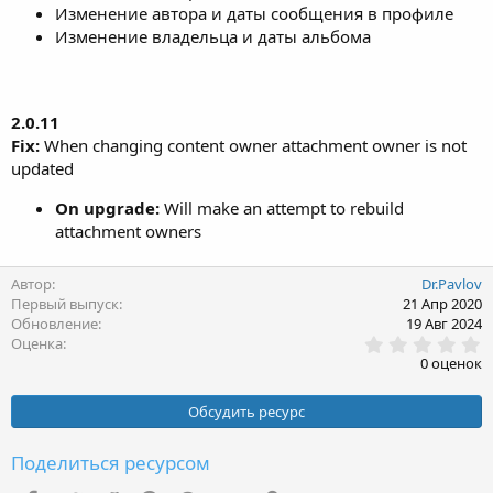
Изменение автора и даты сообщения в профиле
Изменение владельца и даты альбома
2.0.11
Fix:
When changing content owner attachment owner is not
updated
On upgrade:
Will make an attempt to rebuild
attachment owners
Автор
Dr.Pavlov
Первый выпуск
21 Апр 2020
Обновление
19 Авг 2024
0
Оценка
.
0 оценок
0
0
з
Обсудить ресурс
в
ё
з
Поделиться ресурсом
д