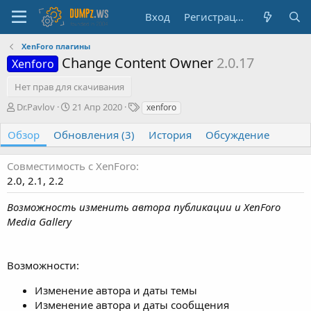
Вход
Регистрация
XenForo плагины
Change Content Owner
2.0.17
Xenforo
Нет прав для скачивания
А
Д
Т
Dr.Pavlov
21 Апр 2020
xenforo
в
а
е
т
т
г
Обзор
Обновления (3)
История
Обсуждение
о
а
и
р
с
Совместимость с XenForo
о
2.0
2.1
2.2
з
д
Возможность изменить автора публикации и XenForo
а
н
Media Gallery
и
я
Возможности:
Изменение автора и даты темы
Изменение автора и даты сообщения