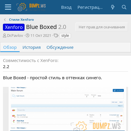
Вход
Регистрация
Стили XenForo
Blue Boxed
2.0
Xenforo
Нет прав для скачивания
А
Д
Т
Dr.Pavlov
11 Окт 2021
style
в
а
е
т
т
г
Обзор
История
Обсуждение
о
а
и
р
с
Совместимость с XenForo
о
2.2
з
д
Blue Boxed - простой стиль в оттенках синего.
а
н
и
я