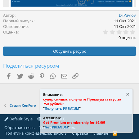
Автор
Dr.Pavlov
Первый выпуск
11 Окт 2021
Обновление
11 Окт 2021
0
Оценка
.
0 оценок
0
0
з
Обсудить ресурс
в
ё
з
Поделиться ресурсом
д
Facebook
Twitter
Reddit
Pinterest
WhatsApp
Электронная почта
Ссылка
Внимание:
супер скидка: получите Премиум статус за
750 рублей!
Стили XenForo
"
Получить PREMIUM
"
Attention:
Default Style
Russian (RU)
Get Premium membership for $9.99!
Обратная связь
Условия и правила
"
Get PREMIUM
".
Политика конфиденциальности
Справка
Главная
R
S