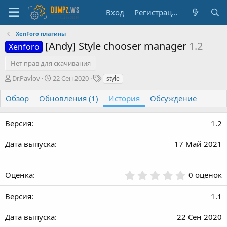
Вход
Регистрация
XenForo плагины
[Andy] Style chooser manager
1.2
Xenforo
Нет прав для скачивания
А
Д
Т
Dr.Pavlov
22 Сен 2020
style
в
а
е
т
т
г
Обзор
Обновления (1)
История
Обсуждение
о
а
и
р
с
1.2
о
з
д
17 Май 2021
а
н
и
0
0 оценок
я
.
0
1.1
0
з
22 Сен 2020
в