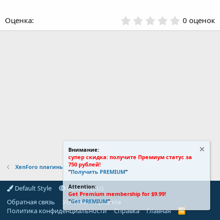
ё
з
д
0
0 оценок
.
0
0
з
в
ё
з
д
Внимание:
супер скидка: получите Премиум статус за
750 рублей!
XenForo плагины
"
Получить PREMIUM
"
Attention:
Default Style
Russian (RU)
Get Premium membership for $9.99!
Обратная связь
Условия и правила
"
Get PREMIUM
".
Политика конфиденциальности
Справка
Главная
R
S