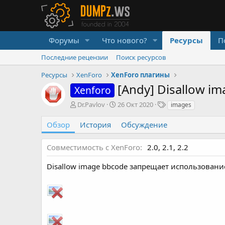
Форумы
Что нового?
Ресурсы
П
Последние рецензии
Поиск ресурсов
Ресурсы
XenForo
XenForo плагины
[Andy] Disallow i
Xenforo
А
Д
Т
Dr.Pavlov
26 Окт 2020
images
в
а
е
т
т
г
Обзор
История
Обсуждение
о
а
и
р
с
Совместимость с XenForo
2.0
2.1
2.2
о
з
Disallow image bbcode запрещает использовани
д
а
н
и
я