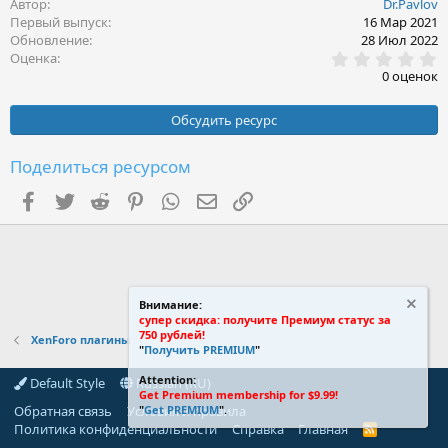
Автор
Dr.Pavlov
Первый выпуск
16 Мар 2021
Обновление
28 Июл 2022
0
Оценка
.
0 оценок
0
0
з
Обсудить ресурс
в
ё
з
Поделиться ресурсом
д
Facebook
Twitter
Reddit
Pinterest
WhatsApp
Электронная почта
Ссылка
Внимание:
супер скидка: получите Премиум статус за
750 рублей!
XenForo плагины
"
Получить PREMIUM
"
Attention:
Default Style
Russian (RU)
Get Premium membership for $9.99!
Обратная связь
Условия и правила
"
Get PREMIUM
".
Политика конфиденциальности
Справка
Главная
R
S