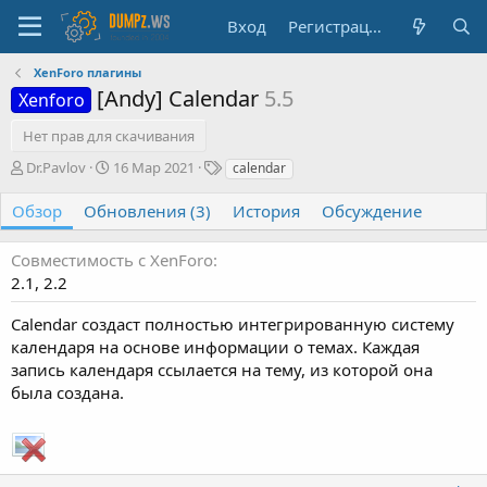
Вход
Регистрация
XenForo плагины
[Andy] Calendar
5.5
Xenforo
Нет прав для скачивания
А
Д
Т
Dr.Pavlov
16 Мар 2021
calendar
в
а
е
т
т
г
Обзор
Обновления (3)
История
Обсуждение
о
а
и
р
с
Совместимость с XenForo
о
2.1
2.2
з
д
Calendar создаст полностью интегрированную систему
а
н
календаря на основе информации о темах. Каждая
и
запись календаря ссылается на тему, из которой она
я
была создана.