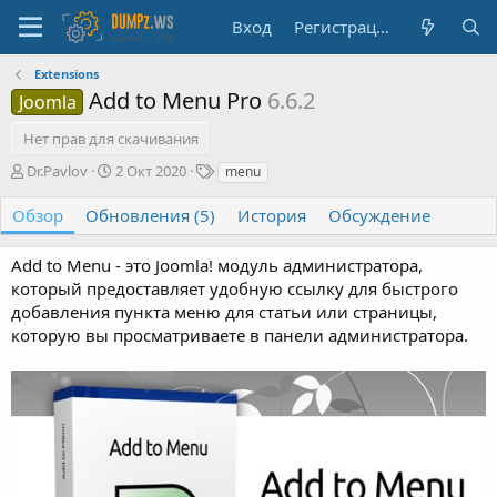
Вход
Регистрация
Extensions
Add to Menu Pro
6.6.2
Joomla
Нет прав для скачивания
А
Д
Т
Dr.Pavlov
2 Окт 2020
menu
в
а
е
т
т
г
Обзор
Обновления (5)
История
Обсуждение
о
а
и
р
с
Add to Menu - это Joomla! модуль администратора,
о
который предоставляет удобную ссылку для быстрого
з
д
добавления пункта меню для статьи или страницы,
а
которую вы просматриваете в панели администратора.
н
и
я