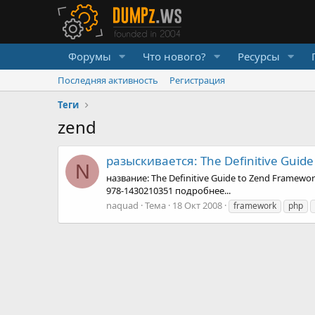
Форумы
Что нового?
Ресурсы
Последняя активность
Регистрация
Теги
zend
разыскивается: The Definitive Guid
N
название: The Definitive Guide to Zend Framewor
978-1430210351 подробнее...
naquad
Тема
18 Окт 2008
framework
php