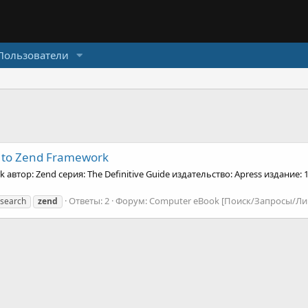
Пользователи
e to Zend Framework
k автор: Zend серия: The Definitive Guide издательство: Apress издание: 1
Ответы: 2
Форум:
Computer eBook [Поиск/Запросы/Ли
search
zend