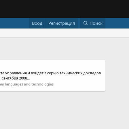
Вход
Регистрация
Поиск
уте управления и войдёт в серию технических докладов
сентября 2008...
her languages and technologies