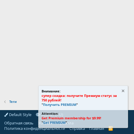
Внимание:
супер скидка: получите Премиум статус за
750 рублей!
Теги
"
Получить PREMIUM
"
Attention:
Default Style
Russian (RU)
Get Premium membership for $9.99!
Обратная связь
Условия и правила
"
Get PREMIUM
".
Политика конфиденциальности
Справка
Главная
R
S