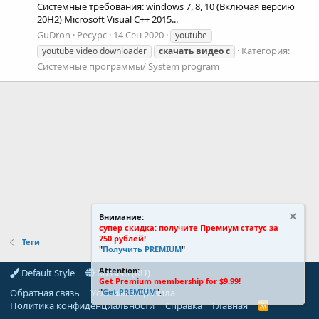
Системные требования: windows 7, 8, 10 (Включая версию
20H2) Microsoft Visual C++ 2015...
GuDron
Ресурс
14 Сен 2020
youtube
Категория:
youtube video downloader
скачать
видео
с
Системные программы/ System program
Внимание:
супер скидка: получите Премиум статус за
750 рублей!
Теги
"
Получить PREMIUM
"
Attention:
Default Style
Russian (RU)
Get Premium membership for $9.99!
Обратная связь
Условия и правила
"
Get PREMIUM
".
Политика конфиденциальности
Справка
Главная
R
S