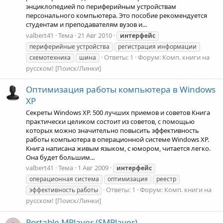
энциклопедией по периферийным устройствам
персонального компьютера. Это пособие рекомендуется
студентам и преподавателям вузов и...
valbert41
Тема
21 Авг 2010
интерфейс
периферийные устройства
регистрация информации
Ответы: 1
Форум:
Комп. книги на
схемотехника
шина
русском! [Поиск/Линки]
Оптимизация работы компьютера в Windows
XP
Секреты Windows XP. 500 лучших приемов и советов Книга
практически целиком состоит из советов, с помощью
которых можно значительно повысить эффективность
работы компьютера в операционной системе Windows XP.
Книга написана живым языком, с юмором, читается легко.
Она будет большим...
valbert41
Тема
1 Авг 2009
интерфейс
операционная система
оптимизация
реестр
Ответы: 1
Форум:
Комп. книги на
эффективность работы
русском! [Поиск/Линки]
Portable MPlayer (SMPlayer)