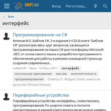
Вход
Регистрация
Теги
интерфейс
Программирование на C#
Фленов М.E. Библия C#. 2-е издание (+CD) В книге "Библия
C#" рассмотрен весь круг вопросов, касающихся
программирования на языке С# для платформы Microsoft
.NET, от основ самого языка и разработки программного
обеспечения для работы в режиме командной строки до
создания современных...
valbert41
Тема
16 Июл 2011
интерфейс
консольные приложения
массив
многопоточность
Ответы: 0
Форум:
Комп. книги на
программирование
русском! [Поиск/Линки]
Периферийные устройства
Периферийные устройства: интерфейсы, схемотехника,
программирование По широте охвата и полноте
рассмотренных в данной книге вопросов ее можно назвать