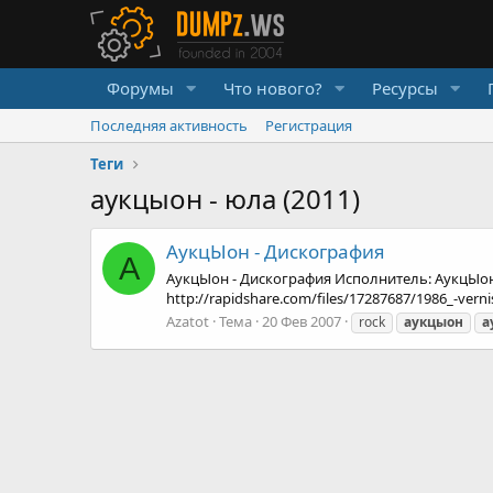
Форумы
Что нового?
Ресурсы
Последняя активность
Регистрация
Теги
аукцыон - юла (2011)
АукцЫон - Дискография
A
АукцЫон - Дискография Исполнитель: АукцЫон 
http://rapidshare.com/files/17287687/1986_-vernis
Azatot
Тема
20 Фев 2007
rock
аукцыон
а