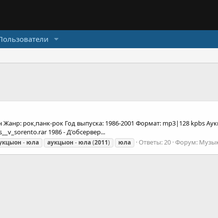
Пользователи
Жанр: рок,панк-рок Год выпуска: 1986-2001 Формат: mp3|128 kpbs Аук
__v_sorento.rar 1986 - Д'обсервер...
Ответы: 20
Форум:
Музы
укцыон
-
юла
аукцыон
-
юла
(
2011
)
юла