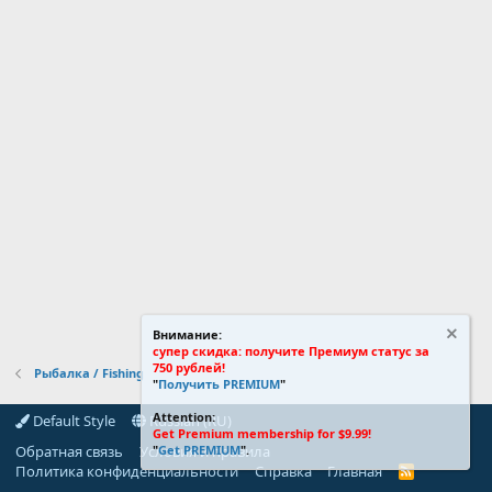
Внимание:
супер скидка: получите Премиум статус за
750 рублей!
Рыбалка / Fishing
"
Получить PREMIUM
"
Attention:
Default Style
Russian (RU)
Get Premium membership for $9.99!
Обратная связь
Условия и правила
"
Get PREMIUM
".
Политика конфиденциальности
Справка
Главная
R
S