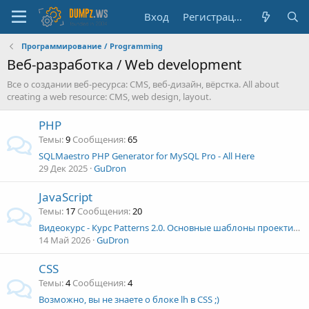
Вход
Регистрация
Программирование / Programming
Веб-разработка / Web development
Все о создании веб-ресурса: CMS, веб-дизайн, вёрстка. All about
creating a web resource: CMS, web design, layout.
PHP
Темы
9
Сообщения
65
SQLMaestro PHP Generator for MySQL Pro - All Here
29 Дек 2025
GuDron
JavaScript
Темы
17
Сообщения
20
Видеокурс - Курс Patterns 2.0. Основные шаблоны проектирования приложений (JavaScript) (2025)
14 Май 2026
GuDron
CSS
Темы
4
Сообщения
4
Возможно, вы не знаете о блоке lh в CSS ;)