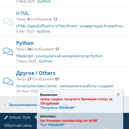
3 Фев 2025
GuDron
HTML
Темы
9
Сообщения
12
HTML
DigitalOfficePro HTML5Point - конвертация PowerPoint в HTML5
8 Авг 2025
GuDron
Python
Темы
34
Сообщения
57
PikaScript - ультралегкий интерпретатор Python
7 Июл 2026
GuDron
Другое / Others
Темы
27
Сообщения
67
SonarQube Data Center - написание и работа с кодами
29 Июл 2026
GuDron
Внимание:
супер скидка: получите Премиум статус за
750 рублей!
Программирование / Programming
"
Получить PREMIUM
"
Attention:
Default Style
Russian (RU)
Get Premium membership for $9.99!
Обратная связь
Условия и правила
"
Get PREMIUM
".