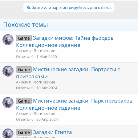
а
к
Войдите или зарегистрируйтесь для ответа.
ц
и
и
Похожие темы
:
Загадки мифов: Тайна фьордов
Game
Коллекционное издание
Аккэлия
Логические
Ответы
0
1 Май 2025
Мистические загадки. Портреты с
Game
призраками
Аккэлия
Логические
Ответы
0
10 Авг 2024
Мистические загадки. Парк призраков.
Game
Коллекционное издание
Аккэлия
Логические
Ответы
0
20 Апр 2024
Загадки Египта
Game
Аккэлия
Логические