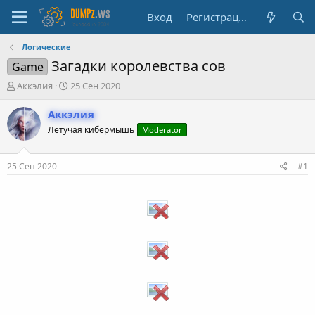
Вход
Регистрация
Логические
Загадки королевства сов
Game
А
Д
Аккэлия
25 Сен 2020
в
а
т
т
Аккэлия
о
а
Летучая кибермышь
Moderator
р
н
т
а
е
ч
25 Сен 2020
#1
м
а
ы
л
а