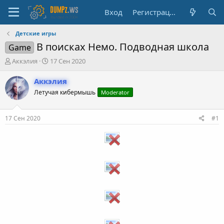
Вход
Регистрация
Детские игры
В поисках Немо. Подводная школа
Game
А
Д
Аккэлия
17 Сен 2020
в
а
т
т
Аккэлия
о
а
Летучая кибермышь
Moderator
р
н
т
а
е
ч
17 Сен 2020
#1
м
а
ы
л
а