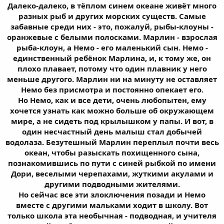
Далеко-далеко, в тёплом синем океане живёт много
разных рыб и других морских существ. Самые
забавные среди них - это, пожалуй, рыбы-клоуны -
оранжевые с белыми полосками. Марлин - взрослая
рыба-клоун, а Немо - его маленький сын. Немо -
единственный ребёнок Марлина, и, к тому же, он
плохо плавает, потому что один плавник у него
меньше другого. Марлин ни на минуту не оставляет
Немо без присмотра и постоянно опекает его.
Но Немо, как и все дети, очень любопытен, ему
хочется узнать как можно больше об окружающем
мире, а не сидеть под крылышком у папы. И вот, в
один несчастный день малыш стал добычей
водолаза. Безутешный Марлин переплыл почти весь
океан, чтобы разыскать похищенного сына,
познакомившись по пути с синей рыбкой по имени
Дори, веселыми черепахами, жуткими акулами и
другими подводными жителями.
Но сейчас все эти злоключения позади и Немо
вместе с другими мальками ходит в школу. Вот
только школа эта необычная - подводная, и учителя