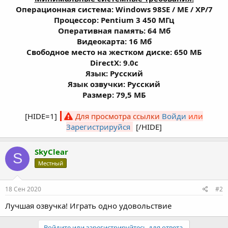
Операционная система: Windows 98SE / ME / ХР/7
Процессор: Pentium 3 450 МГц
Оперативная память: 64 Мб
Видеокарта: 16 Мб
Свободное место на жестком диске: 650 МБ
DirectX: 9.0c
Язык: Русский
Язык озвучки: Русский
Размер: 79,5 МБ
[HIDE=1]
Для просмотра ссылки
Войди
или
Зарегистрируйся
[/HIDE]​
SkyClear
S
Местный
18 Сен 2020
#2
Лучшая озвучка! Играть одно удовольствие
Войдите или зарегистрируйтесь для ответа.