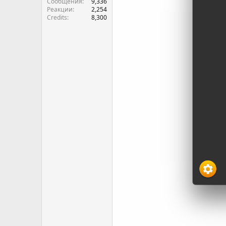
Сообщения
9,336
Реакции
2,254
Credits
8,300