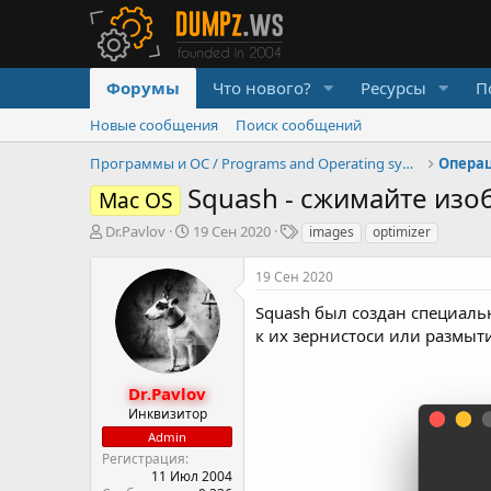
Форумы
Что нового?
Ресурсы
П
Новые сообщения
Поиск сообщений
Программы и ОС / Programs and Operating systems
Опера
Squash - сжимайте изо
Mac OS
А
Д
Т
Dr.Pavlov
19 Сен 2020
images
optimizer
в
а
е
т
т
г
19 Сен 2020
о
а
и
р
н
Squash был создан специал
т
а
к их зернистоси или размыт
е
ч
м
а
ы
л
Dr.Pavlov
а
Инквизитор
Admin
Регистрация
11 Июл 2004