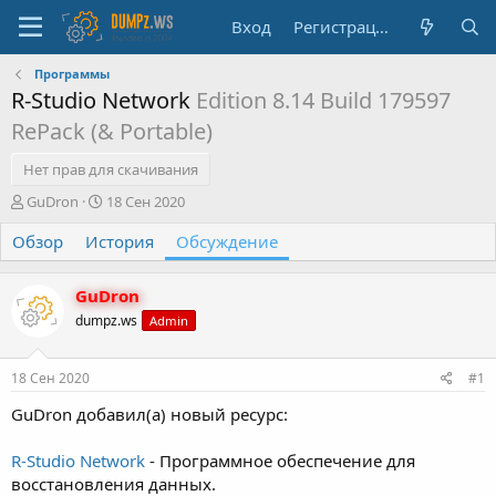
Вход
Регистрация
Программы
R-Studio Network
Edition 8.14 Build 179597
RePack (& Portable)
Нет прав для скачивания
А
Д
GuDron
18 Сен 2020
в
а
Обзор
т
История
т
Обсуждение
о
а
р
н
GuDron
т
а
е
ч
dumpz.ws
Admin
м
а
ы
л
18 Сен 2020
#1
а
GuDron добавил(а) новый ресурс:
R-Studio Network
- Программное обеспечение для
восстановления данных.