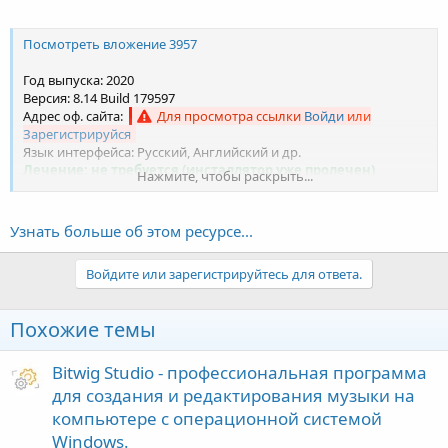
Посмотреть вложение 3957
Год выпуска: 2020
Версия: 8.14 Build 179597
Адрес оф. сайта:
Для просмотра ссылки
Войди
или
Зарегистрируйся
Язык интерфейса: Русский, Английский и др.
Лечение: не требуется (инсталлятор уже пролечен)
Нажмите, чтобы раскрыть...
Системные требования:
Windows 2000, XP, 2003 Server, Vista, 2008 Server, Windows 7,
Узнать больше об этом ресурсе...
Windows 8/8.1/10, Windows Server 2012.
Минимум 32 MB оперативной памяти, мышь и...
Войдите или зарегистрируйтесь для ответа.
Похожие темы
Bitwig Studio - профессиональная программа
для создания и редактирования музыки на
компьютере с операционной системой
Windows.