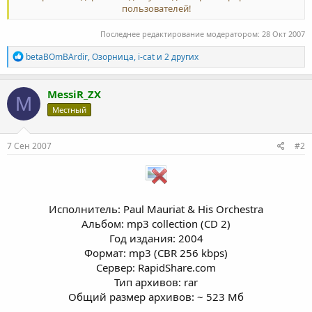
пользователей!
Последнее редактирование модератором:
28 Окт 2007
Р
betaBOmBArdir
,
Озорница
,
i-cat
и 2 других
е
а
к
MessiR_ZX
M
ц
Местный
и
и
:
7 Сен 2007
#2
Исполнитель: Paul Mauriat & His Orchestra
Альбом: mp3 collection (CD 2)
Год издания: 2004
Формат: mp3 (CBR 256 kbps)
Сервер: RapidShare.com
Тип архивов: rar
Общий размер архивов: ~ 523 Мб