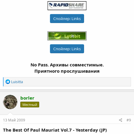
Спойлер:
Links
Спойлер:
Links
No Pass. Архивы совместимые.
Приятного прослушивания
Р
Luisitta
е
а
к
borler
ц
Местный
и
и
:
13 Май 2009
#9
The Best Of Paul Mauriat Vol.7 - Yesterday (JP)