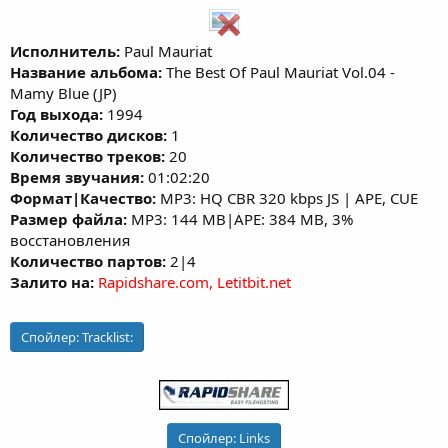
Исполнитель:
Paul Mauriat
Название альбома:
The Best Of Paul Mauriat Vol.04 -
Mamy Blue (JP)
Год выхода:
1994
Количество дисков:
1
Количество треков:
20
Время звучания:
01:02:20
Формат|Качество:
MP3: HQ CBR 320 kbps JS | APE, CUE
Размер файла:
MP3: 144 MB|APE: 384 MB, 3%
восстановления
Количество партов:
2|4
Залито на:
Rapidshare.com, Letitbit.net
Спойлер:
Tracklist:
Спойлер:
Links