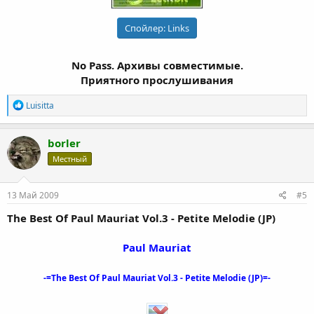
Спойлер:
Links
No Pass. Архивы совместимые.
Приятного прослушивания
Р
Luisitta
е
а
к
borler
ц
Местный
и
и
:
13 Май 2009
#5
The Best Of Paul Mauriat Vol.3 - Petite Melodie (JP)
Paul Mauriat
-=The Best Of Paul Mauriat Vol.3 - Petite Melodie (JP)=-