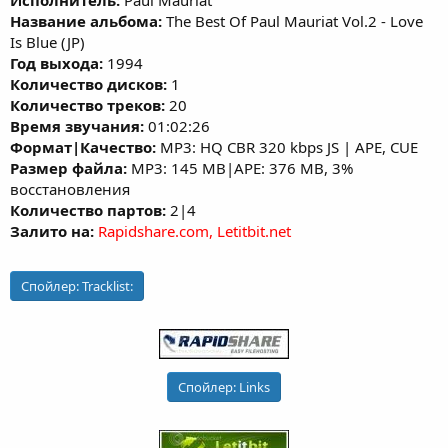
Исполнитель:
Paul Mauriat
Название альбома:
The Best Of Paul Mauriat Vol.2 - Love
Is Blue (JP)
Год выхода:
1994
Количество дисков:
1
Количество треков:
20
Время звучания:
01:02:26
Формат|Качество:
MP3: HQ CBR 320 kbps JS | APE, CUE
Размер файла:
MP3: 145 MB|APE: 376 MB, 3%
восстановления
Количество партов:
2|4
Залито на:
Rapidshare.com, Letitbit.net
Спойлер:
Tracklist:
Спойлер:
Links