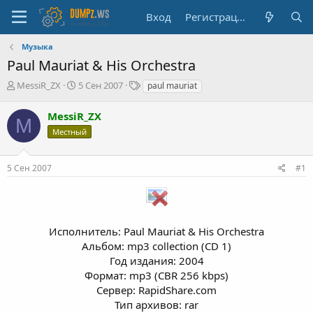
Вход
Регистрация
Музыка
Paul Mauriat & His Orchestra
А
Д
Т
MessiR_ZX
5 Сен 2007
paul mauriat
в
а
е
т
т
г
MessiR_ZX
M
о
а
и
Местный
р
н
т
а
е
ч
5 Сен 2007
#1
м
а
ы
л
а
Исполнитель: Paul Mauriat & His Orchestra
Альбом: mp3 collection (CD 1)
Год издания: 2004
Формат: mp3 (CBR 256 kbps)
Сервер: RapidShare.com
Тип архивов: rar