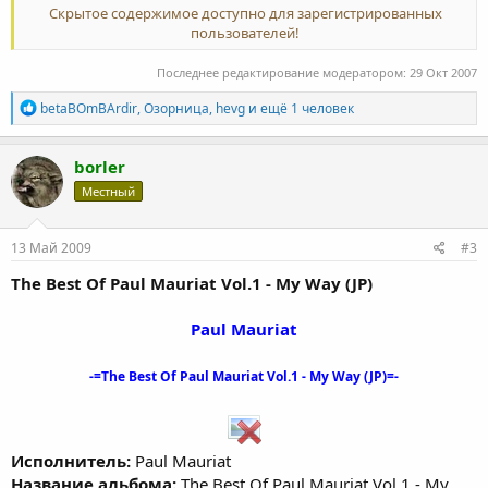
Скрытое содержимое доступно для зарегистрированных
пользователей!
Последнее редактирование модератором:
29 Окт 2007
Р
betaBOmBArdir
,
Озорница
,
hevg
и ещё 1 человек
е
а
к
borler
ц
Местный
и
и
:
13 Май 2009
#3
The Best Of Paul Mauriat Vol.1 - My Way (JP)
Paul Mauriat
-=The Best Of Paul Mauriat Vol.1 - My Way (JP)=-
Исполнитель:
Paul Mauriat
Название альбома:
The Best Of Paul Mauriat Vol.1 - My