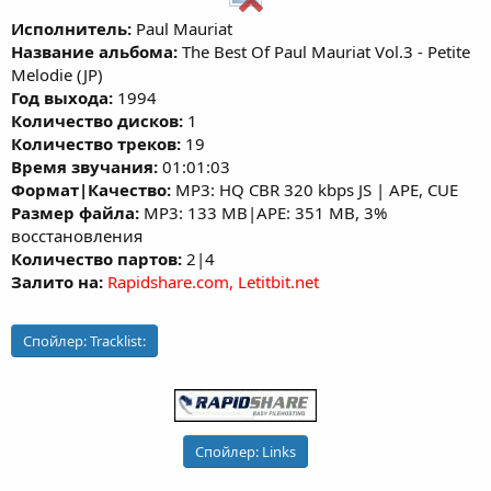
Исполнитель:
Paul Mauriat
Название альбома:
The Best Of Paul Mauriat Vol.3 - Petite
Melodie (JP)
Год выхода:
1994
Количество дисков:
1
Количество треков:
19
Время звучания:
01:01:03
Формат|Качество:
MP3: HQ CBR 320 kbps JS | APE, CUE
Размер файла:
MP3: 133 MB|APE: 351 MB, 3%
восстановления
Количество партов:
2|4
Залито на:
Rapidshare.com, Letitbit.net
Спойлер:
Tracklist:
Спойлер:
Links