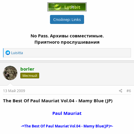
Спойлер:
Links
No Pass. Архивы совместимые.
Приятного прослушивания
Р
Luisitta
е
а
к
borler
ц
Местный
и
и
:
13 Май 2009
#6
The Best Of Paul Mauriat Vol.04 - Mamy Blue (JP)
Paul Mauriat
-=The Best Of Paul Mauriat Vol.04 - Mamy Blue(JP)=-