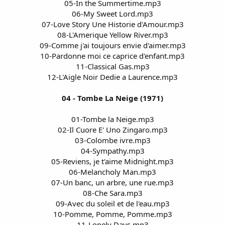
05-In the Summertime.mp3
06-My Sweet Lord.mp3
07-Love Story Une Historie d'Amour.mp3
08-L'Amerique Yellow River.mp3
09-Comme j'ai toujours envie d'aimer.mp3
10-Pardonne moi ce caprice d'enfant.mp3
11-Classical Gas.mp3
12-L'Aigle Noir Dedie a Laurence.mp3
04 - Tombe La Neige (1971)
01-Tombe la Neige.mp3
02-Il Cuore E' Uno Zingaro.mp3
03-Colombe ivre.mp3
04-Sympathy.mp3
05-Reviens, je t'aime Midnight.mp3
06-Melancholy Man.mp3
07-Un banc, un arbre, une rue.mp3
08-Che Sara.mp3
09-Avec du soleil et de l'eau.mp3
10-Pomme, Pomme, Pomme.mp3
11-Lonely Days.mp3