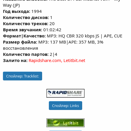
Way (JP)
Год выхода:
1994
Количество дисков:
1
Количество треков:
20
Время звучания:
01:02:42
Формат|Качество:
MP3: HQ CBR 320 kbps JS | APE, CUE
Размер файла:
MP3: 137 MB|APE: 357 MB, 3%
восстановления
Количество партов:
2|4
Залито на:
Rapidshare.com, Letitbit.net
Спойлер:
Tracklist:
Спойлер:
Links