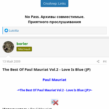
Спойлер:
Links
No Pass. Архивы совместимые.
Приятного прослушивания
Р
Luisitta
е
а
к
borler
ц
Местный
и
и
:
13 Май 2009
#4
The Best Of Paul Mauriat Vol.2 - Love Is Blue (JP)
Paul Mauriat
-=The Best Of Paul Mauriat Vol.2 - Love Is Blue (JP)=-