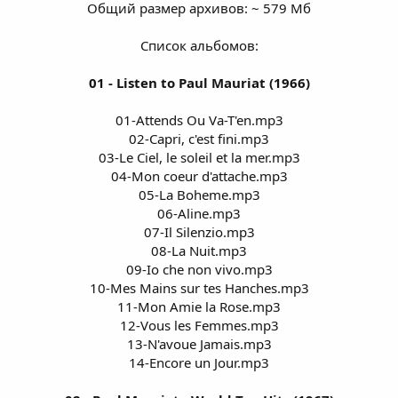
Общий размер архивов: ~ 579 Мб
Список альбомов:
01 - Listen to Paul Mauriat (1966)
01-Attends Ou Va-T'en.mp3
02-Capri, c'est fini.mp3
03-Le Ciel, le soleil et la mer.mp3
04-Mon coeur d'attache.mp3
05-La Boheme.mp3
06-Aline.mp3
07-Il Silenzio.mp3
08-La Nuit.mp3
09-Io che non vivo.mp3
10-Mes Mains sur tes Hanches.mp3
11-Mon Amie la Rose.mp3
12-Vous les Femmes.mp3
13-N'avoue Jamais.mp3
14-Encore un Jour.mp3