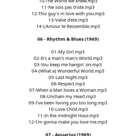
10-The World we knew.mp3
11-Ne sois pas triste.mp3
12-This guy's in love with you.mp3
13-Valse d'ete.mp3
14-L'Amour te Ressemble.mp3
06 - Rhythm & Blues (1969)
01-My Girl.mp3
02-It's a man's man's World.mp3
03-You keep me hangin' on.mp3
04-(What a) Wonderful World.mp3
05-Last Night.mp3
06-Respect.mp3
07-When a Man loves a Woman.mp3
08-Unchain my Heart.mp3
09-I've been loving you too long.mp3
10-Love Child.mp3
11-In the midnight Hour.mp3
12-I'm gonna make you love me.mp3
07 - Aquarius (1969)