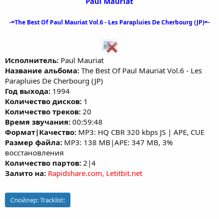
Paul Mauriat
-=The Best Of Paul Mauriat Vol.6 - Les Parapluies De Cherbourg (JP)=-
Исполнитель:
Paul Mauriat
Название альбома:
The Best Of Paul Mauriat Vol.6 - Les
Parapluies De Cherbourg (JP)
Год выхода:
1994
Количество дисков:
1
Количество треков:
20
Время звучания:
00:59:48
Формат|Качество:
MP3: HQ CBR 320 kbps JS | APE, CUE
Размер файла:
MP3: 138 MB|APE: 347 MB, 3%
восстановления
Количество партов:
2|4
Залито на:
Rapidshare.com, Letitbit.net
Спойлер:
Tracklist: