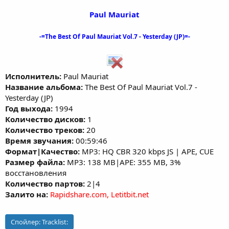
Paul Mauriat
-=The Best Of Paul Mauriat Vol.7 - Yesterday (JP)=-
Исполнитель:
Paul Mauriat
Название альбома:
The Best Of Paul Mauriat Vol.7 -
Yesterday (JP)
Год выхода:
1994
Количество дисков:
1
Количество треков:
20
Время звучания:
00:59:46
Формат|Качество:
MP3: HQ CBR 320 kbps JS | APE, CUE
Размер файла:
MP3: 138 MB|APE: 355 MB, 3%
восстановления
Количество партов:
2|4
Залито на:
Rapidshare.com, Letitbit.net
Спойлер:
Tracklist: