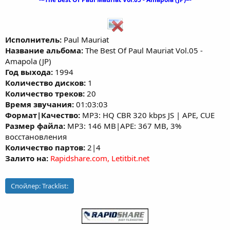
Исполнитель:
Paul Mauriat
Название альбома:
The Best Of Paul Mauriat Vol.05 -
Amapola (JP)
Год выхода:
1994
Количество дисков:
1
Количество треков:
20
Время звучания:
01:03:03
Формат|Качество:
MP3: HQ CBR 320 kbps JS | APE, CUE
Размер файла:
MP3: 146 MB|APE: 367 MB, 3%
восстановления
Количество партов:
2|4
Залито на:
Rapidshare.com, Letitbit.net
Спойлер:
Tracklist: