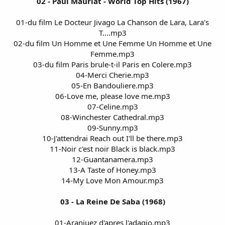
02 - Paul Mauriat - World Top Hits (1967)
01-du film Le Docteur Jivago La Chanson de Lara, Lara's
T....mp3
02-du film Un Homme et Une Femme Un Homme et Une
Femme.mp3
03-du film Paris brule-t-il Paris en Colere.mp3
04-Merci Cherie.mp3
05-En Bandouliere.mp3
06-Love me, please love me.mp3
07-Celine.mp3
08-Winchester Cathedral.mp3
09-Sunny.mp3
10-J'attendrai Reach out I'll be there.mp3
11-Noir c'est noir Black is black.mp3
12-Guantanamera.mp3
13-A Taste of Honey.mp3
14-My Love Mon Amour.mp3
03 - La Reine De Saba (1968)
01-Aranjuez d'apres l'adagio.mp3