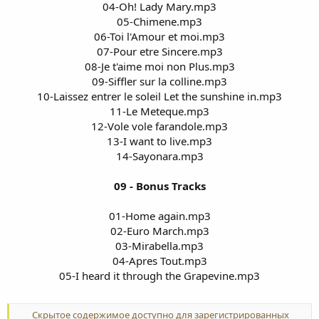
04-Oh! Lady Mary.mp3
05-Chimene.mp3
06-Toi l'Amour et moi.mp3
07-Pour etre Sincere.mp3
08-Je t'aime moi non Plus.mp3
09-Siffler sur la colline.mp3
10-Laissez entrer le soleil Let the sunshine in.mp3
11-Le Meteque.mp3
12-Vole vole farandole.mp3
13-I want to live.mp3
14-Sayonara.mp3
09 - Bonus Tracks
01-Home again.mp3
02-Euro March.mp3
03-Mirabella.mp3
04-Apres Tout.mp3
05-I heard it through the Grapevine.mp3
Скрытое содержимое доступно для зарегистрированных