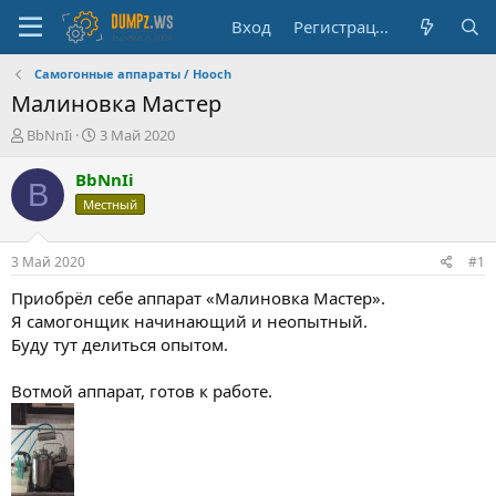
Вход
Регистрация
Самогонные аппараты / Hooch
Малиновка Мастер
А
Д
BbNnIi
3 Май 2020
в
а
т
т
BbNnIi
B
о
а
Местный
р
н
т
а
е
ч
3 Май 2020
#1
м
а
ы
л
Приобрёл себе аппарат «Малиновка Мастер».
а
Я самогонщик начинающий и неопытный.
Буду тут делиться опытом.
Вотмой аппарат, готов к работе.