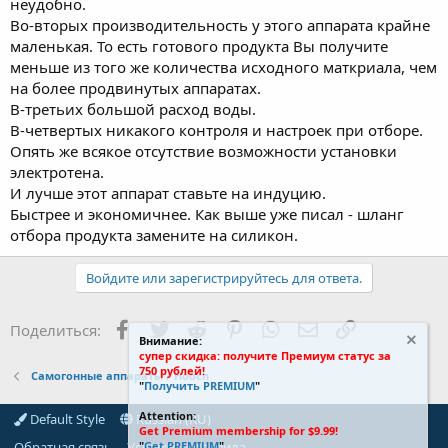
неудобно.
Во-вторых производительность у этого аппарата крайне
маленькая. То есть готового продукта Вы получите
меньше из того же количества исходного маткриала, чем
на более продвинутых аппаратах.
В-третьих большой расход воды.
В-четвертых никакого контроля и настроек при отборе.
Опять же всякое отсутствие возможности установки
электротена.
И лучше этот аппарат ставьте на индуцию.
Быстрее и экономичнее. Как выше уже писал - шланг
отбора продукта замените на силикон.
Войдите или зарегистрируйтесь для ответа.
Facebook
Twitter
Reddit
Pinterest
WhatsApp
Электронная поч
Ссылка
Поделиться:
Внимание:
супер скидка: получите Премиум статус за
750 рублей!
Самогонные аппараты / Hooch
"
Получить PREMIUM
"
Attention:
Default Style
Russian (RU)
Get Premium membership for $9.99!
Обратная связь
Условия и правила
"
Get PREMIUM
".