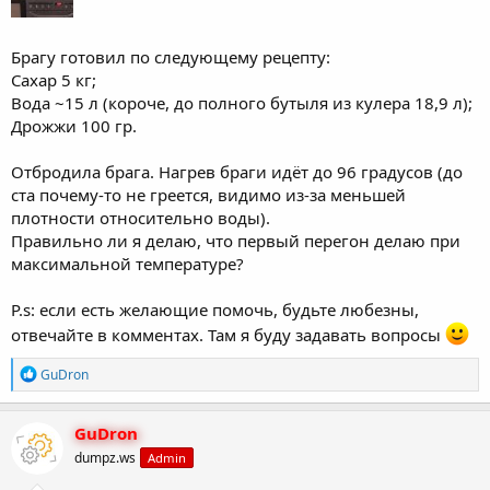
Брагу готовил по следующему рецепту:
Сахар 5 кг;
Вода ~15 л (короче, до полного бутыля из кулера 18,9 л);
Дрожжи 100 гр.
Отбродила брага. Нагрев браги идёт до 96 градусов (до
ста почему-то не греется, видимо из-за меньшей
плотности относительно воды).
Правильно ли я делаю, что первый перегон делаю при
максимальной температуре?
P.s: если есть желающие помочь, будьте любезны,
отвечайте в комментах. Там я буду задавать вопросы
Р
GuDron
е
а
к
GuDron
ц
dumpz.ws
Admin
и
и