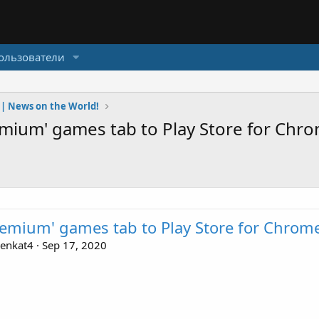
ользователи
 News on the World!
mium' games tab to Play Store for Ch
emium' games tab to Play Store for Chrom
nkat4 · Sep 17, 2020