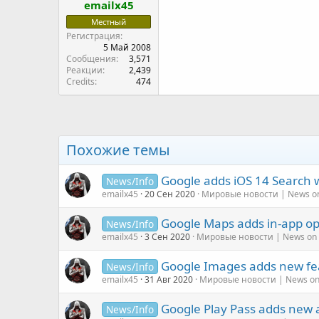
emailx45
Местный
Регистрация
5 Май 2008
Сообщения
3,571
Реакции
2,439
Credits
474
Похожие темы
Google adds iOS 14 Search 
News/Info
emailx45
20 Сен 2020
Мировые новости | News on
Google Maps adds in-app opt
News/Info
emailx45
3 Сен 2020
Мировые новости | News on t
Google Images adds new feat
News/Info
emailx45
31 Авг 2020
Мировые новости | News on 
Google Play Pass adds new 
News/Info