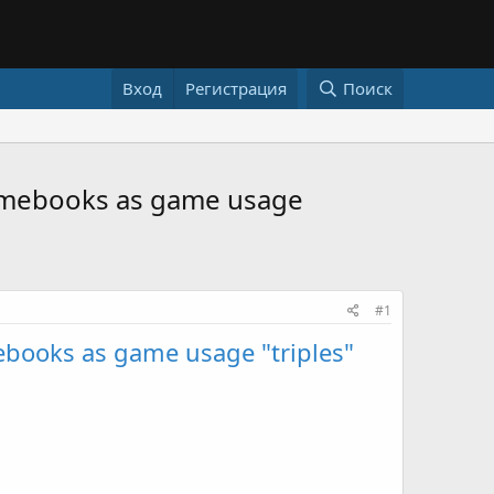
Вход
Регистрация
Поиск
romebooks as game usage
#1
ebooks as game usage "triples"