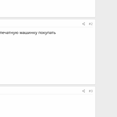
#2
о печатную машинку покупать
#3