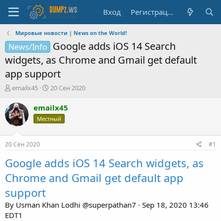
Вход
Регистрация
Мировые новости | News on the World!
Google adds iOS 14 Search
News/Info
widgets, as Chrome and Gmail get default
app support
А
Д
emailx45
20 Сен 2020
в
а
т
т
emailx45
о
а
Местный
р
н
т
а
е
ч
20 Сен 2020
#1
м
а
ы
л
Google adds iOS 14 Search widgets, as
а
Chrome and Gmail get default app
support
By Usman Khan Lodhi @superpathan7 · Sep 18, 2020 13:46
EDT1