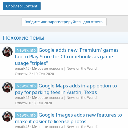
Спойлер:
Content
Войдите или зарегистрируйтесь для ответа.
Похожие темы
Google adds new 'Premium' games
News/Info
tab to Play Store for Chromebooks as game
usage "triples"
emailx45
Мировые новости | News on the World!
Ответы
2
19 Сен 2020
Google Maps adds in-app option to
News/Info
pay for parking fees in Austin, Texas
emailx45
Мировые новости | News on the World!
Ответы
0
3 Сен 2020
Google Images adds new features to
News/Info
make it easier to license photos
emailx45
Мировые новости | News on the World!