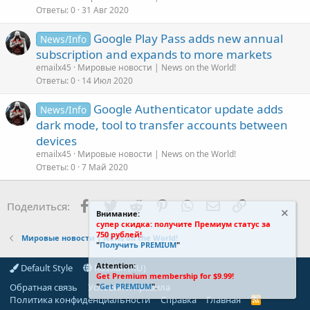
Ответы
0
31 Авг 2020
Google Play Pass adds new annual
News/Info
subscription and expands to more markets
emailx45
Мировые новости | News on the World!
Ответы
0
14 Июл 2020
Google Authenticator update adds
News/Info
dark mode, tool to transfer accounts between
devices
emailx45
Мировые новости | News on the World!
Ответы
0
7 Май 2020
Facebook
Twitter
Reddit
Pinterest
WhatsApp
Электронная поч
Ссылка
Поделиться:
Внимание:
супер скидка: получите Премиум статус за
750 рублей!
Мировые новости | News on the World!
"
Получить PREMIUM
"
Attention:
Default Style
Russian (RU)
Get Premium membership for $9.99!
Обратная связь
Условия и правила
"
Get PREMIUM
".
Политика конфиденциальности
Справка
Главная
R
S