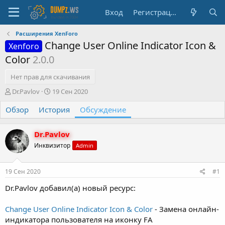
Вход
Регистрация
Расширения XenForo
Change User Online Indicator Icon &
Xenforo
Color
2.0.0
Нет прав для скачивания
А
Д
Dr.Pavlov
19 Сен 2020
в
а
Обзор
т
История
т
Обсуждение
о
а
р
н
Dr.Pavlov
т
а
е
ч
Инквизитор
Admin
м
а
ы
л
19 Сен 2020
#1
а
Dr.Pavlov добавил(а) новый ресурс:
Change User Online Indicator Icon & Color
- Замена онлайн-
индикатора пользователя на иконку FA