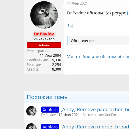
17 Фев 2021
Dr.Pavlov обновил(а) ресурс
1.2
Dr.Pavlov
Инквизитор
Обновление
Admin
Регистрация
11 Июл 2004
Узнать больше об этом обно
Сообщения
9,336
Реакции
2,254
Credits
8,300
Похожие темы
[Andy] Remove page action b
Xenforo
Dr.Pavlov
12 Июл 2021
Расширения XenForo
[Andy] Remove merge thread
Xenforo