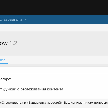
ользователи
llow
1.2
ние
есурс:
ет функцию отслеживания контента
и «Отслеживать» и «Ваша лента новостей». Вашим участникам понрави