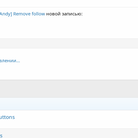
[Andy] Remove follow
новой записью:
влении...
uttons
s